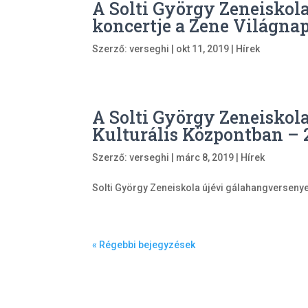
A Solti György Zeneiskol
koncertje a Zene Világna
Szerző:
verseghi
|
okt 11, 2019
|
Hírek
A Solti György Zeneisko
Kulturális Központban – 2
Szerző:
verseghi
|
márc 8, 2019
|
Hírek
Solti György Zeneiskola újévi gálahangverseny
« Régebbi bejegyzések