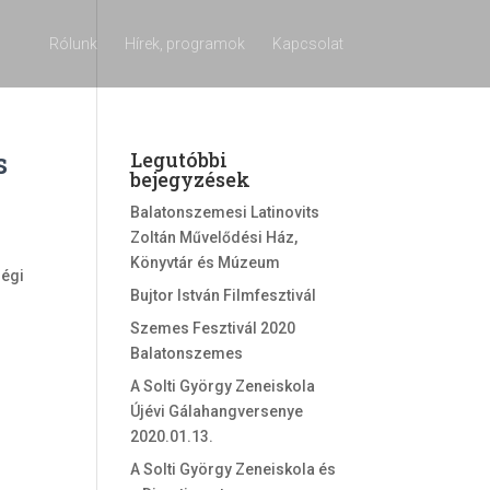
Rólunk
Hírek, programok
Kapcsolat
s
Legutóbbi
bejegyzések
Balatonszemesi Latinovits
Zoltán Művelődési Ház,
Könyvtár és Múzeum
ségi
Bujtor István Filmfesztivál
Szemes Fesztivál 2020
Balatonszemes
A Solti György Zeneiskola
Újévi Gálahangversenye
2020.01.13.
A Solti György Zeneiskola és