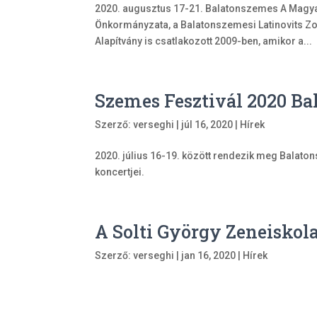
2020. augusztus 17-21. Balatonszemes A Mag
Önkormányzata, a Balatonszemesi Latinovits Zo
Alapítvány is csatlakozott 2009-ben, amikor a...
Szemes Fesztivál 2020 B
Szerző:
verseghi
|
júl 16, 2020
|
Hírek
2020. július 16-19. között rendezik meg Balato
koncertjei.
A Solti György Zeneiskol
Szerző:
verseghi
|
jan 16, 2020
|
Hírek