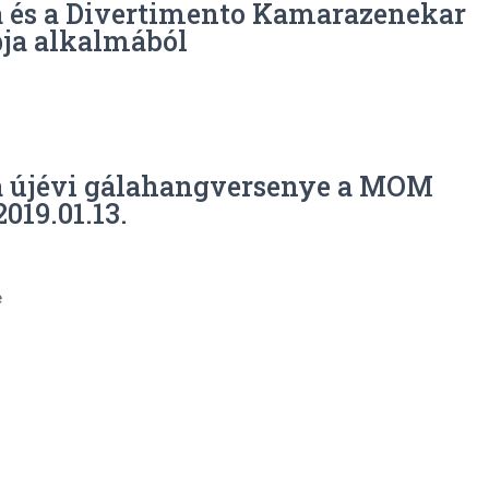
a és a Divertimento Kamarazenekar
pja alkalmából
la újévi gálahangversenye a MOM
019.01.13.
e