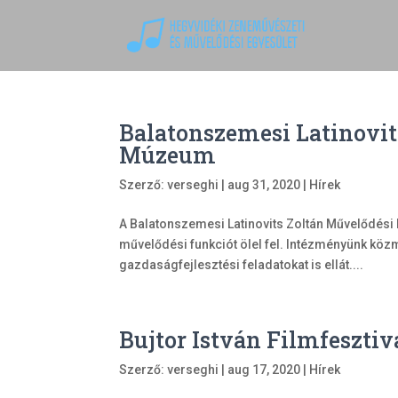
Balatonszemesi Latinovit
Múzeum
Szerző:
verseghi
|
aug 31, 2020
|
Hírek
A Balatonszemesi Latinovits Zoltán Művelődési
művelődési funkciót ölel fel. Intézményünk kö
gazdaságfejlesztési feladatokat is ellát....
Bujtor István Filmfesztiv
Szerző:
verseghi
|
aug 17, 2020
|
Hírek