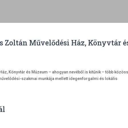
s Zoltán Művelődési Ház, Könyvtár é
 Ház, Könyvtár és Múzeum – ahogyan nevéből is kitűnik – több közös
zművelődési-szakmai munkája mellett idegenforgalmi és lokális
ál