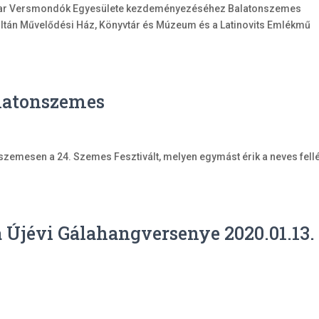
yar Versmondók Egyesülete kezdeményezéséhez Balatonszemes
ltán Művelődési Ház, Könyvtár és Múzeum és a Latinovits Emlékmű
alatonszemes
nszemesen a 24. Szemes Fesztivált, melyen egymást érik a neves fell
a Újévi Gálahangversenye 2020.01.13.